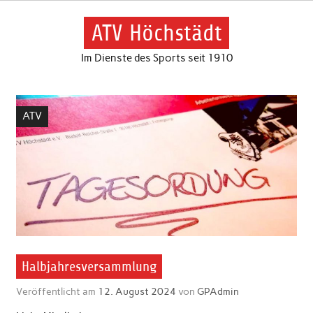
Skip
to
content
ATV Höchstädt
Im Dienste des Sports seit 1910
ATV
Halbjahresversammlung
Veröffentlicht am
12. August 2024
von
GPAdmin