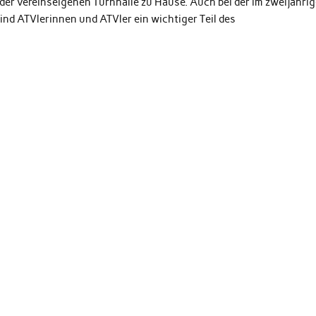
 der vereinseigenen Turnhalle zu Hause. Auch bei der im zweijähri
nd ATVlerinnen und ATVler ein wichtiger Teil des