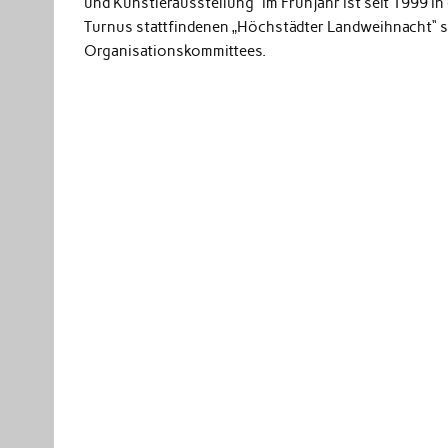
und Künstlerausstellung“ im Frühjahr ist seit 1999 in
Turnus stattfindenen „Höchstädter Landweihnacht“ si
Organisationskommittees.