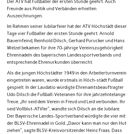
Der ATV hat Fußballer der ersten Stunde geehrt. Auch
Freunde aus Politik und Verbänden erhielten
Auszeichnungen.
Im Rahmen seiner Jubilarfeier hat der ATV Höchstädt dieser
Tage vier Fußballer der ersten Stunde geehrt. Arnold
Bauernfeind, Reinhold Dilsch, Gerhard Purucker und Hans
Welzel bekamen für ihre 70-jährige Vereinszugehörigkeit
Ehrennadeln des bayerischen Landessportverbands und
entsprechende Ehrenurkunden überreicht.
Als die jungen Höchstädter 1949 in den Arbeiterturnverein
eingetreten waren, wurde erstmals in Höch-städt Fußball
gespielt. In der Laudatio würdigte Ehrenamtsbeauftragter
Udo Dilsch die Fußball-Veteranen für ihre jahrzehntelange
Treue. „Ihr seid dem Verein in Freud und Leid verbunden. Ihr
seid Vollblut-ATVler“, wandte sich Dilsch an die Jubilare.
Der Bayerische Landes-Sportverband würdigte die vier mit
der BLSV-Ehrennadel in Gold. „Davor kann man nur den Hut
ziehen“, sagte BLSV-Kreisvorsitzender Heinz Fraas. Dass