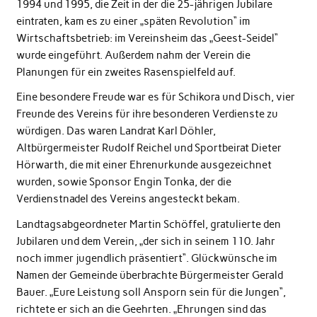
1994 und 1995, die Zeit in der die 25-jährigen Jubilare
eintraten, kam es zu einer „späten Revolution“ im
Wirtschaftsbetrieb: im Vereinsheim das „Geest-Seidel“
wurde eingeführt. Außerdem nahm der Verein die
Planungen für ein zweites Rasenspielfeld auf.
Eine besondere Freude war es für Schikora und Disch, vier
Freunde des Vereins für ihre besonderen Verdienste zu
würdigen. Das waren Landrat Karl Döhler,
Altbürgermeister Rudolf Reichel und Sportbeirat Dieter
Hörwarth, die mit einer Ehrenurkunde ausgezeichnet
wurden, sowie Sponsor Engin Tonka, der die
Verdienstnadel des Vereins angesteckt bekam.
Landtagsabgeordneter Martin Schöffel, gratulierte den
Jubilaren und dem Verein, „der sich in seinem 110. Jahr
noch immer jugendlich präsentiert“. Glückwünsche im
Namen der Gemeinde überbrachte Bürgermeister Gerald
Bauer. „Eure Leistung soll Ansporn sein für die Jungen“,
richtete er sich an die Geehrten. „Ehrungen sind das