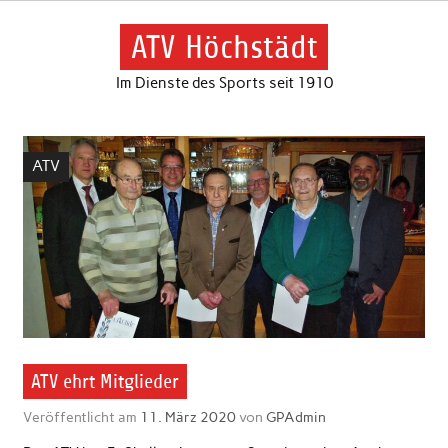
Skip
to
content
ATV Höchstädt
Im Dienste des Sports seit 1910
ATV
ATV ehrt Mitglieder
Veröffentlicht am
11. März 2020
von
GPAdmin