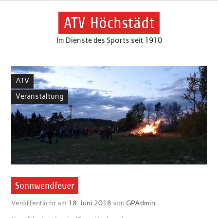
Skip
to
content
ATV Höchstädt
Im Dienste des Sports seit 1910
ATV
Veranstaltung
Sonnwendfeuer
Veröffentlicht am
18. Juni 2018
von
GPAdmin