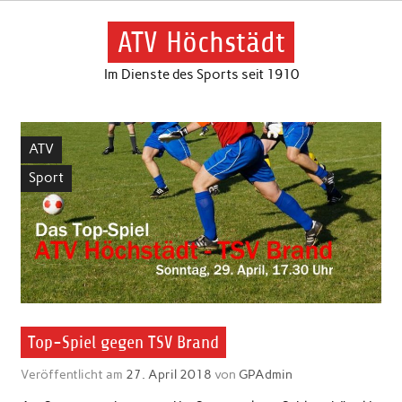
Skip
to
content
ATV Höchstädt
Im Dienste des Sports seit 1910
ATV
Sport
Top-Spiel gegen TSV Brand
Veröffentlicht am
27. April 2018
von
GPAdmin